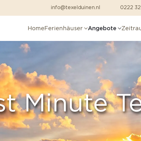
info@texelduinen.nl
0222 32
Home
Ferienhäuser
Angebote
Zeitr
st Minute Te