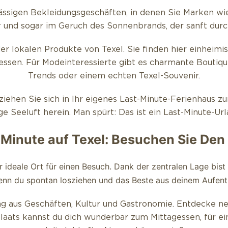
n lässigen Bekleidungsgeschäften, in denen Sie Marken wi
 und sogar im Geruch des Sonnenbrands, der sanft durc
der lokalen Produkte von Texel. Sie finden hier einheim
essen. Für Modeinteressierte gibt es charmante Boutiqu
Trends oder einem echten Texel-Souvenir.
ehen Sie sich in Ihr eigenes Last-Minute-Ferienhaus zur
ge Seeluft herein. Man spürt: Das ist ein Last-Minute-Urla
 Minute auf Texel: Besuchen Sie Den
r ideale Ort für einen Besuch. Dank der zentralen Lage bis
enn du spontan losziehen und das Beste aus deinem Aufen
ng aus Geschäften, Kultur und Gastronomie. Entdecke 
aats kannst du dich wunderbar zum Mittagessen, für e