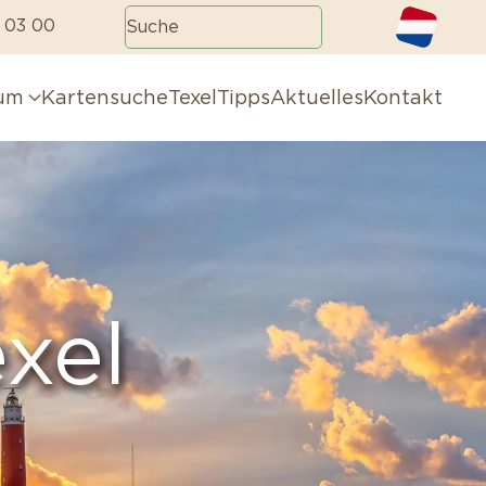
 03 00
aum
Kartensuche
TexelTipps
Aktuelles
Kontakt
xel