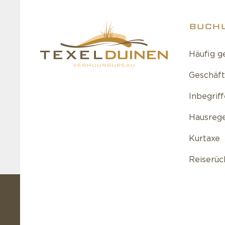
BUCH
Häufig g
Geschäf
Inbegrif
Hausreg
Kurtaxe
Reiserüc