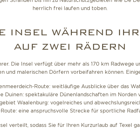
igen Stränden bis hin zu Naturschutzgebieten wie De D
herrlich frei laufen und toben.
IE INSEL WÄHREND IH
AUF ZWEI RÄDERN
dfahrer. Die Insel verfügt über mehr als 170 km Radwege
n und malerischen Dörfern vorbeifahren können. Einige
enmeerdeich-Route: weitläufige Ausblicke über das Wa
se Duinen: spektakuläre Dünenlandschaften im Norden v
gebiet Waalenburg: vogelreiches und abwechslungsreic
Route: eine anspruchsvolle Strecke für sportliche Radfa
sel verteilt, sodass Sie für Ihren Kurzurlaub auf Texel 