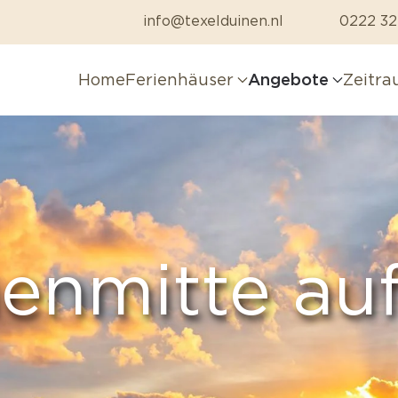
info@texelduinen.nl
0222 32
Home
Ferienhäuser
Angebote
Zeitr
nmitte auf