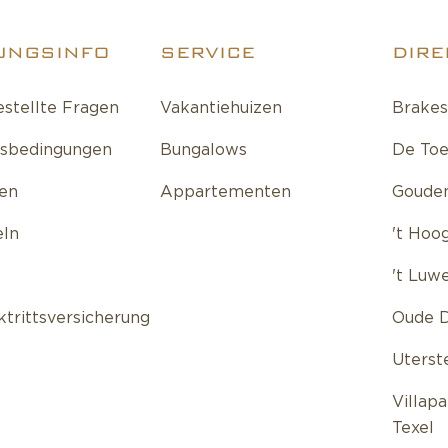
UNGSINFO
SERVICE
DIRE
estellte Fragen
Vakantiehuizen
Brakes
tsbedingungen
Bungalows
De Toe
fen
Appartementen
Gouden
eln
't Hoo
't Luw
ktrittsversicherung
Oude D
Uterst
Villap
Texel