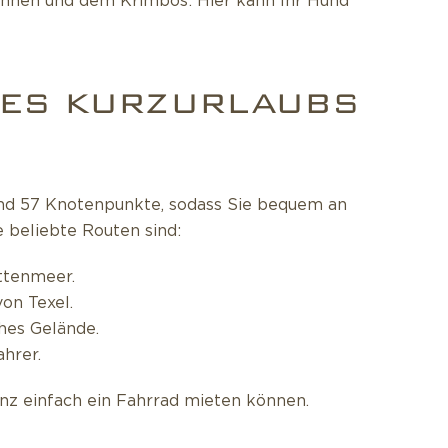
ennen und dem Krimbos: Hier kann Ihr Hund
RES KURZURLAUBS
 und 57 Knotenpunkte, sodass Sie bequem an
 beliebte Routen sind:
ttenmeer.
on Texel.
hes Gelände.
hrer.
ganz einfach ein Fahrrad mieten können.