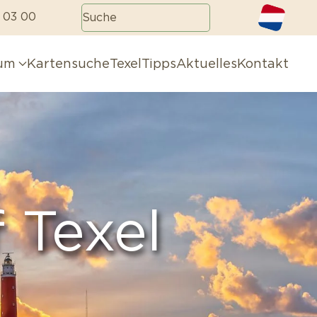
 03 00
aum
Kartensuche
TexelTipps
Aktuelles
Kontakt
 Texel