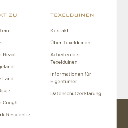
KT ZU
TEXELDUINEN
tein
Kontakt
s
Über Texelduinen
 Reaal
Arbeiten bei
Texelduinen
gelandt
Informationen für
e Land
Eigentümer
ijkje
Datenschutzerklärung
e Coogh
ark Residentie