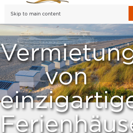
Skip to main content
Vermietun
von
einzigartig
Ferienhäus