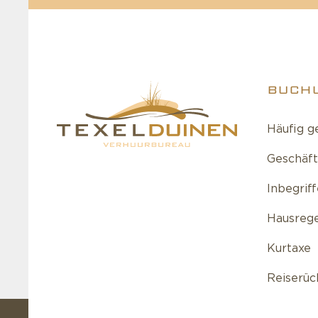
BUCH
Häufig g
Geschäf
Inbegrif
Hausreg
Kurtaxe
Reiserüc