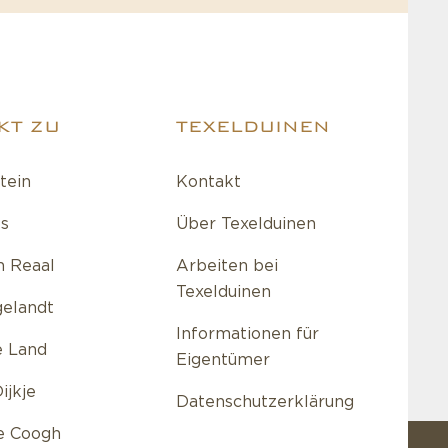
KT ZU
TEXELDUINEN
tein
Kontakt
s
Über Texelduinen
 Reaal
Arbeiten bei
Texelduinen
gelandt
Informationen für
e Land
Eigentümer
ijkje
Datenschutzerklärung
e Coogh