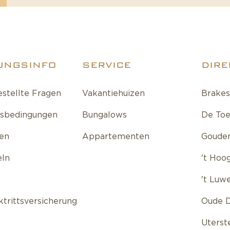
UNGSINFO
SERVICE
DIRE
estellte Fragen
Vakantiehuizen
Brakes
tsbedingungen
Bungalows
De Toe
fen
Appartementen
Gouden
eln
't Hoo
't Luw
ktrittsversicherung
Oude D
Uterst