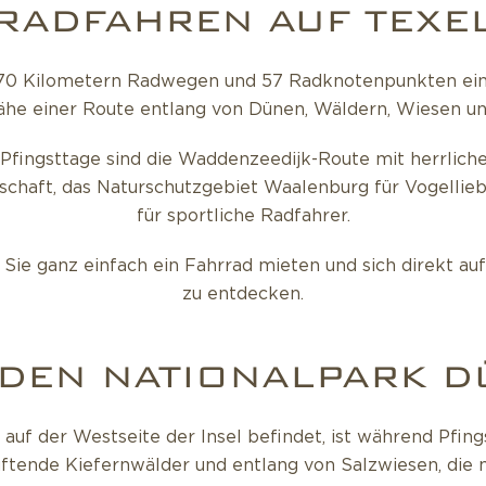
RADFAHREN AUF TEXE
170 Kilometern Radwegen und 57 Radknotenpunkten ein P
Nähe einer Route entlang von Dünen, Wäldern, Wiesen u
fingsttage sind die Waddenzeedijk-Route mit herrliche
schaft, das Naturschutzgebiet Waalenburg für Vogellie
für sportliche Radfahrer.
Sie ganz einfach ein Fahrrad mieten und sich direkt a
zu entdecken.
 DEN NATIONALPARK D
 auf der Westseite der Insel befindet, ist während Pfin
uftende Kiefernwälder und entlang von Salzwiesen, di