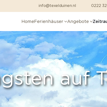
info@texelduinen.nl
0222 32
Home
Ferienhäuser
Angebote
Zeitr
ngsten auf T