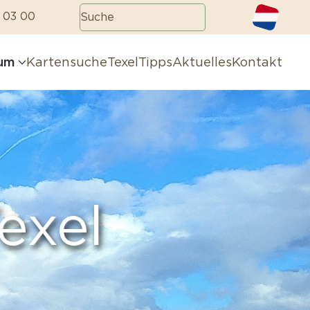
 03 00
aum
Kartensuche
TexelTipps
Aktuelles
Kontakt
exel