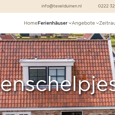
info@texelduinen.nl
0222 32
Home
Ferienhäuser
Angebote
Zeitr
nschelpjes