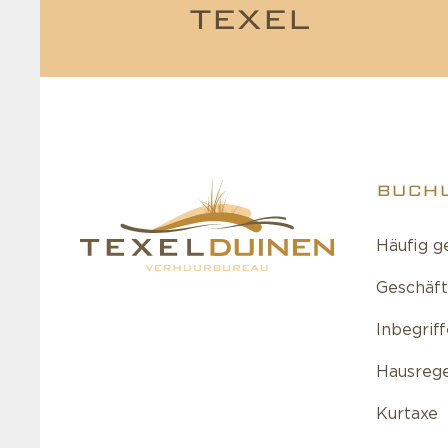
TEXEL
BUCH
Häufig g
Geschäf
Inbegrif
Hausreg
Kurtaxe