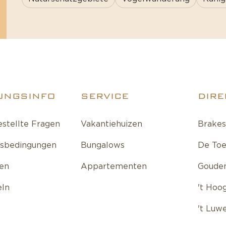
UNGSINFO
SERVICE
DIRE
estellte Fragen
Vakantiehuizen
Brakes
tsbedingungen
Bungalows
De Toe
fen
Appartementen
Gouden
eln
't Hoo
't Luw