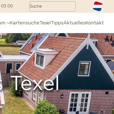
 03 00
aum
Kartensuche
TexelTipps
Aktuelles
Kontakt
 Texel