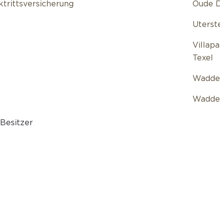
ktrittsversicherung
Oude D
Uterst
Villap
Texel
Wadde
Wadde
 Besitzer